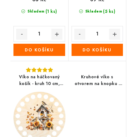
(1 ks)
(5 ks)
Skladem
Skladem
DO KOŠÍKU
DO KOŠÍKU
Víko na háčkovaný
Kruhové víko s
košík - kruh 10 cm,
otvorem na knopku -
ptačí budka
Kytice levandule