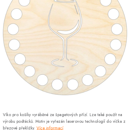
DÁRKY
VELKOOBCHOD
Doprava a platba
Vrácení zboží a reklamace
Časté otázky
Kontakt
Moje objednávka
Obchodní podmínky
Ochrana osobních údajů
Hodnocení obchodu
Oblíbené produkty
Věrnostní program
Víko pro košíky vyráběné ze špagetových přízí. Lze také použít na
výrobu podtácků. Motiv je vyřezán laserovou technologíí do víčka z
březové překližky.
Více informací