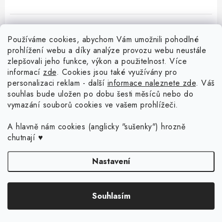
Používáme cookies, abychom Vám umožnili pohodlné
prohlížení webu a díky analýze provozu webu neustále
zlepšovali jeho funkce, výkon a použitelnost. Více
informací
zde
. Cookies jsou také využívány pro
Z
personalizaci reklam - další
informace naleznete zde
. Váš
á
souhlas bude uložen po dobu šesti měsíců nebo do
Menu
vymazání souborů cookies ve vašem prohlížeči.
p
a
Doprava a platba
A hlavně nám cookies (anglicky "sušenky") hrozně
Blog o háčkování a pletení
t
chutnají ♥
Vrácení zboží a reklamace
í
Proč se může odstín příze Woody časem změnit?
Háčkování košíků - návody
Nastavení
Časté otázky
Sady pro začátečníky - Jak začít s háčkováním?
Jak háčkovat s neviditelným spojem? Nové video vám to ukáže!
Kontakt
Copyright 2026
Dřevěný svět online
. Všechna práva vyhrazena.
Upravit
Souhlasím
nastavení cookies
Děkovné cedulky pro učitele a školní personál
Moje objednávka
Košík s prstencem
Vytvořil Shoptet Premium
Obchodní podmínky