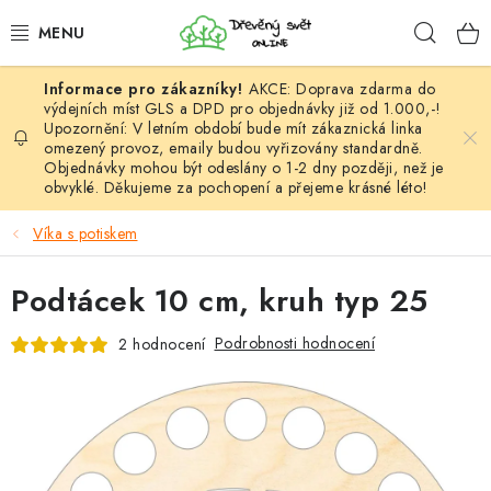
Přejít
Hleda
na
obsah
AKCE: Doprava zdarma do
HÁČKOVÁNÍ
výdejních míst GLS a DPD pro objednávky již od 1.000,-!
Upozornění: V letním období bude mít zákaznická linka
omezený provoz, emaily budou vyřizovány standardně.
VYPLÉTÁNÍ
Objednávky mohou být odeslány o 1-2 dny později, než je
obvyklé. Děkujeme za pochopení a přejeme krásné léto!
PŘÍZE
Víka s potiskem
VÝHODNÉ SADY
Podtácek 10 cm, kruh typ 25
DOPLŇKY
Podrobnosti hodnocení
2 hodnocení
TVOŘENÍ
GALANTERIE A LÁTKY