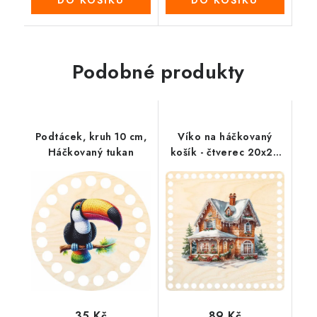
DO KOŠÍKU
DO KOŠÍKU
Podobné produkty
Podtácek, kruh 10 cm,
Víko na háčkovaný
Háčkovaný tukan
košík - čtverec 20x20
cm, Zimní dům
35 Kč
89 Kč