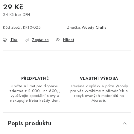
29 Kč
24 Kč bez DPH
Měrná cena:
Kód zboží:
KR10-025
Značka:
Woody Crafts
Tisk
Zeptat se
Hlídat
PŘEDPLATNÉ
VLASTNÍ VÝROBA
Snižte si limit pro dopravu
Dřevěné doplňky a příze Woody
zdarma z 2.000,- na 600,-,
pro vás vyrábíme z přírodních a
využívejte speciální slevy a
recyklovaných materiálů na
nakupujte třeba každý den.
Moravě.
Popis produktu