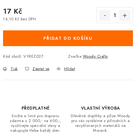
17 Kč
14,10 Kč bez DPH
Měrná cena:
PŘIDAT DO KOŠÍKU
Kód zboží:
VYREZ027
Značka:
Woody Crafts
Tisk
Zeptat se
Hlídat
PŘEDPLATNÉ
VLASTNÍ VÝROBA
Snižte si limit pro dopravu
Dřevěné doplňky a příze Woody
zdarma z 2.000,- na 600,-,
pro vás vyrábíme z přírodních a
využívejte speciální slevy a
recyklovaných materiálů na
nakupujte třeba každý den.
Moravě.