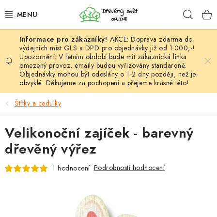
Přejít
Hleda
na
obsah
AKCE: Doprava zdarma do
HÁČKOVÁNÍ
výdejních míst GLS a DPD pro objednávky již od 1.000,-!
Upozornění: V letním období bude mít zákaznická linka
omezený provoz, emaily budou vyřizovány standardně.
VYPLÉTÁNÍ
Objednávky mohou být odeslány o 1-2 dny později, než je
obvyklé. Děkujeme za pochopení a přejeme krásné léto!
PŘÍZE
Štítky a cedulky
VÝHODNÉ SADY
Velikonoční zajíček - barevný
DOPLŇKY
dřevěný výřez
TVOŘENÍ
Podrobnosti hodnocení
1 hodnocení
GALANTERIE A LÁTKY