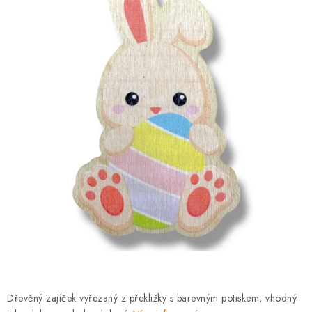
DÁRKY
VELKOOBCHOD
Doprava a platba
Vrácení zboží a reklamace
Časté otázky
Kontakt
Moje objednávka
Obchodní podmínky
Ochrana osobních údajů
Hodnocení obchodu
Oblíbené produkty
Věrnostní program
Dřevěný zajíček vyřezaný z překližky s barevným potiskem, vhodný