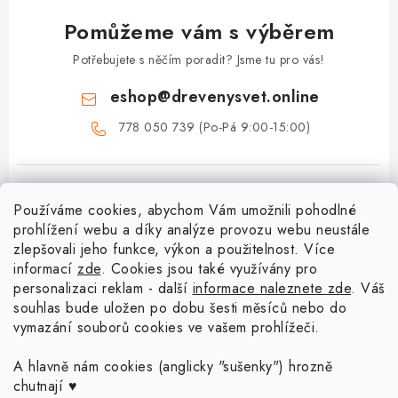
Pomůžeme vám s výběrem
Potřebujete s něčím poradit? Jsme tu pro vás!
eshop
@
drevenysvet.online
778 050 739 (Po-Pá 9:00-15:00)
Používáme cookies, abychom Vám umožnili pohodlné
prohlížení webu a díky analýze provozu webu neustále
zlepšovali jeho funkce, výkon a použitelnost. Více
informací
zde
. Cookies jsou také využívány pro
Z
personalizaci reklam - další
informace naleznete zde
. Váš
á
souhlas bude uložen po dobu šesti měsíců nebo do
Menu
vymazání souborů cookies ve vašem prohlížeči.
p
a
Doprava a platba
A hlavně nám cookies (anglicky "sušenky") hrozně
Blog o háčkování a pletení
t
chutnají ♥
Vrácení zboží a reklamace