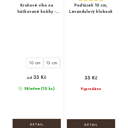
Kruhové víko na
Podtácek 10 cm,
háčkované košíky -
Levandulový klobouk
Boho věnec
10 cm
13 cm
15 cm
18 cm
22 cm
33 Kč
35 Kč
od
(10 ks)
Skladem
Vyprodáno