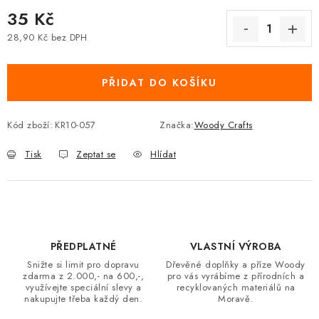
35 Kč
28,90 Kč bez DPH
Měrná cena:
PŘIDAT DO KOŠÍKU
Kód zboží:
KR10-057
Značka:
Woody Crafts
Tisk
Zeptat se
Hlídat
PŘEDPLATNÉ
VLASTNÍ VÝROBA
Snižte si limit pro dopravu
Dřevěné doplňky a příze Woody
zdarma z 2.000,- na 600,-,
pro vás vyrábíme z přírodních a
využívejte speciální slevy a
recyklovaných materiálů na
nakupujte třeba každý den.
Moravě.