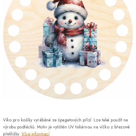
DÁRKY
VELKOOBCHOD
Doprava a platba
Vrácení zboží a reklamace
Časté otázky
Kontakt
Moje objednávka
Obchodní podmínky
Ochrana osobních údajů
Hodnocení obchodu
Oblíbené produkty
Věrnostní program
Víko pro košíky vyráběné ze špagetových přízí. Lze také použít na
výrobu podtácků. Motiv je vytištěn UV tiskárnou na víčko z březové
překližky.
Více informací