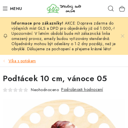
Přejít
Hleda
na
obsah
AKCE: Doprava zdarma do
HÁČKOVÁNÍ
výdejních míst GLS a DPD pro objednávky již od 1.000,-!
Upozornění: V letním období bude mít zákaznická linka
omezený provoz, emaily budou vyřizovány standardně.
VYPLÉTÁNÍ
Objednávky mohou být odeslány o 1-2 dny později, než je
obvyklé. Děkujeme za pochopení a přejeme krásné léto!
PŘÍZE
Víka s potiskem
VÝHODNÉ SADY
Podtácek 10 cm, vánoce 05
DOPLŇKY
Podrobnosti hodnocení
Neohodnoceno
TVOŘENÍ
GALANTERIE A LÁTKY