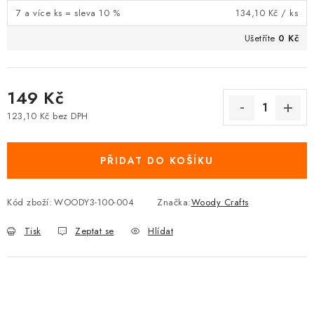
7 a více ks = sleva 10 %
134,10 Kč
/ ks
Ušetříte
0 Kč
149 Kč
123,10 Kč bez DPH
Měrná cena:
PŘIDAT DO KOŠÍKU
Kód zboží:
WOODY3-100-004
Značka:
Woody Crafts
Tisk
Zeptat se
Hlídat