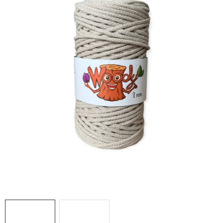
DÁRKY
VELKOOBCHOD
Doprava a platba
Vrácení zboží a reklamace
Časté otázky
Kontakt
Moje objednávka
Obchodní podmínky
Ochrana osobních údajů
Hodnocení obchodu
Oblíbené produkty
Věrnostní program