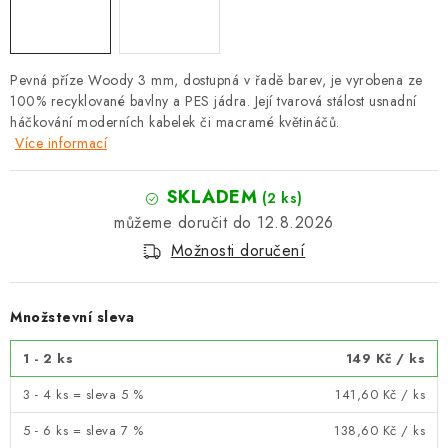
Pevná příze Woody 3 mm, dostupná v řadě barev, je vyrobena ze
100% recyklované bavlny a PES jádra. Její tvarová stálost usnadní
háčkování moderních kabelek či macramé květináčů.
Více informací
SKLADEM
(2 ks)
12.8.2026
Možnosti doručení
Množstevní sleva
1 - 2 ks
149 Kč
/ ks
3 - 4 ks = sleva 5 %
141,60 Kč
/ ks
5 - 6 ks = sleva 7 %
138,60 Kč
/ ks