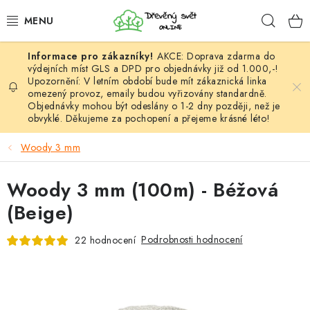
Přejít
Hleda
na
obsah
AKCE: Doprava zdarma do
HÁČKOVÁNÍ
výdejních míst GLS a DPD pro objednávky již od 1.000,-!
Upozornění: V letním období bude mít zákaznická linka
omezený provoz, emaily budou vyřizovány standardně.
VYPLÉTÁNÍ
Objednávky mohou být odeslány o 1-2 dny později, než je
obvyklé. Děkujeme za pochopení a přejeme krásné léto!
PŘÍZE
Woody 3 mm
VÝHODNÉ SADY
Woody 3 mm (100m) - Béžová
DOPLŇKY
(Beige)
TVOŘENÍ
Podrobnosti hodnocení
22 hodnocení
GALANTERIE A LÁTKY