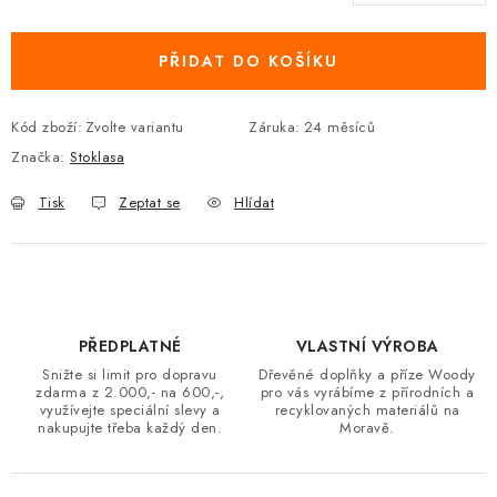
Měrná cena:
PŘIDAT DO KOŠÍKU
Kód zboží:
Zvolte variantu
Záruka
:
24 měsíců
Značka:
Stoklasa
Tisk
Zeptat se
Hlídat
PŘEDPLATNÉ
VLASTNÍ VÝROBA
Snižte si limit pro dopravu
Dřevěné doplňky a příze Woody
zdarma z 2.000,- na 600,-,
pro vás vyrábíme z přírodních a
využívejte speciální slevy a
recyklovaných materiálů na
nakupujte třeba každý den.
Moravě.