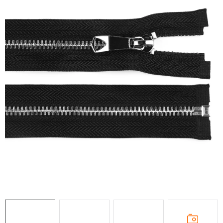
DÁRKY
VELKOOBCHOD
Doprava a platba
Vrácení zboží a reklamace
Časté otázky
Kontakt
Moje objednávka
Obchodní podmínky
Ochrana osobních údajů
Hodnocení obchodu
Oblíbené produkty
Věrnostní program