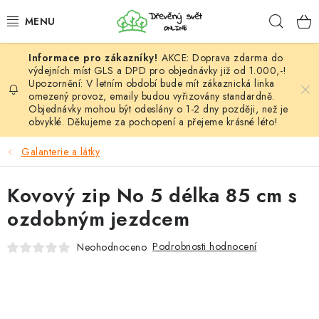
Přejít
Hleda
na
obsah
AKCE: Doprava zdarma do
HÁČKOVÁNÍ
výdejních míst GLS a DPD pro objednávky již od 1.000,-!
Upozornění: V letním období bude mít zákaznická linka
omezený provoz, emaily budou vyřizovány standardně.
VYPLÉTÁNÍ
Objednávky mohou být odeslány o 1-2 dny později, než je
obvyklé. Děkujeme za pochopení a přejeme krásné léto!
PŘÍZE
Galanterie a látky
VÝHODNÉ SADY
Kovový zip No 5 délka 85 cm s
DOPLŇKY
ozdobným jezdcem
TVOŘENÍ
Podrobnosti hodnocení
Neohodnoceno
GALANTERIE A LÁTKY