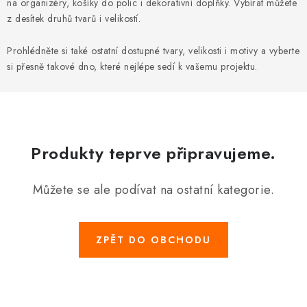
DÁRKY
na organizéry, košíky do polic i dekorativní doplňky. Vybírat můžete
z desítek druhů tvarů i velikostí.
VELKOOBCHOD
Prohlédněte si také ostatní dostupné tvary, velikosti i motivy a vyberte
si přesně takové dno, které nejlépe sedí k vašemu projektu.
Doprava a platba
Vrácení zboží a reklamace
Časté otázky
Kontakt
Moje objednávka
Obchodní podmínky
Ochrana osobních údajů
Hodnocení obchodu
Oblíbené produkty
Věrnostní program
Produkty teprve připravujeme.
Můžete se ale podívat na ostatní kategorie.
ZPĚT DO OBCHODU