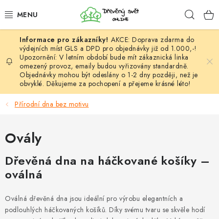
Přejít
Hleda
na
obsah
AKCE: Doprava zdarma do
HÁČKOVÁNÍ
výdejních míst GLS a DPD pro objednávky již od 1.000,-!
Upozornění: V letním období bude mít zákaznická linka
omezený provoz, emaily budou vyřizovány standardně.
VYPLÉTÁNÍ
Objednávky mohou být odeslány o 1-2 dny později, než je
obvyklé. Děkujeme za pochopení a přejeme krásné léto!
PŘÍZE
Přírodní dna bez motivu
VÝHODNÉ SADY
Ovály
DOPLŇKY
Dřevěná dna na háčkované košíky –
TVOŘENÍ
oválná
GALANTERIE A LÁTKY
Oválná dřevěná dna jsou ideální pro výrobu elegantních a
podlouhlých háčkovaných košíků. Díky svému tvaru se skvěle hodí