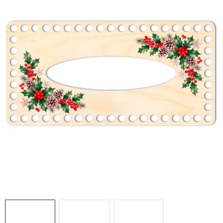
DÁRKY
VELKOOBCHOD
Doprava a platba
Vrácení zboží a reklamace
Časté otázky
Kontakt
Moje objednávka
Obchodní podmínky
Ochrana osobních údajů
Hodnocení obchodu
Oblíbené produkty
Věrnostní program