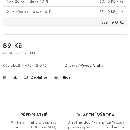
16 - 20 ks = sleva 10 %
80,10 Kč
/ ks
21 a více ks = sleva 13 %
77,40 Kč
/ ks
Ušetříte
0 Kč
89 Kč
73,60 Kč bez DPH
Měrná cena:
Kód zboží:
KAP2412-045
Značka:
Woody Crafts
Tisk
Zeptat se
Hlídat
PŘEDPLATNÉ
VLASTNÍ VÝROBA
Snižte si limit pro dopravu
Dřevěné doplňky a příze Woody
zdarma z 2.000,- na 600,-,
pro vás vyrábíme z přírodních a