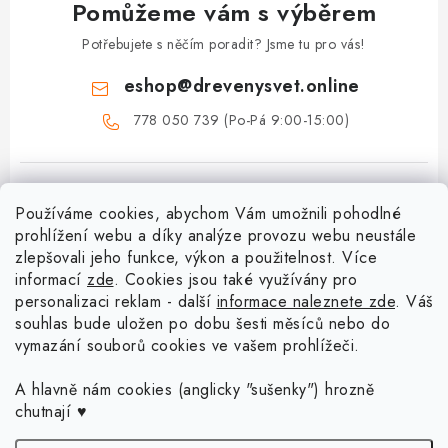
Pomůžeme vám s výběrem
Potřebujete s něčím poradit? Jsme tu pro vás!
eshop
@
drevenysvet.online
778 050 739 (Po-Pá 9:00-15:00)
Používáme cookies, abychom Vám umožnili pohodlné
prohlížení webu a díky analýze provozu webu neustále
zlepšovali jeho funkce, výkon a použitelnost. Více
informací
zde
. Cookies jsou také využívány pro
Z
personalizaci reklam - další
informace naleznete zde
. Váš
á
souhlas bude uložen po dobu šesti měsíců nebo do
Menu
vymazání souborů cookies ve vašem prohlížeči.
p
a
Doprava a platba
A hlavně nám cookies (anglicky "sušenky") hrozně
Blog o háčkování a pletení
t
chutnají ♥
Vrácení zboží a reklamace
í
Proč se může odstín příze Woody časem změnit?
Háčkování košíků - návody