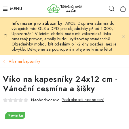
Přejít
Hleda
na
obsah
AKCE: Doprava zdarma do
HÁČKOVÁNÍ
výdejních míst GLS a DPD pro objednávky již od 1.000,-!
Upozornění: V letním období bude mít zákaznická linka
omezený provoz, emaily budou vyřizovány standardně.
VYPLÉTÁNÍ
Objednávky mohou být odeslány o 1-2 dny později, než je
obvyklé. Děkujeme za pochopení a přejeme krásné léto!
PŘÍZE
Víka na kapesníky
VÝHODNÉ SADY
Víko na kapesníky 24x12 cm -
DOPLŇKY
Vánoční cesmína a šišky
TVOŘENÍ
Podrobnosti hodnocení
Neohodnoceno
GALANTERIE A LÁTKY
Novinka