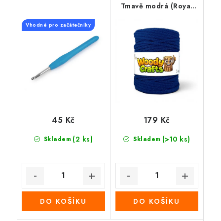
Tmavě modrá (Royal
blue )
Vhodné pro začátečníky
45 Kč
179 Kč
(2 ks)
(>10 ks)
Skladem
Skladem
DO KOŠÍKU
DO KOŠÍKU