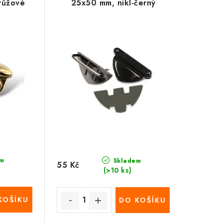
růžové
25x50 mm, nikl-černý
m
Skladem
55 Kč
(>10 ks)
KOŠÍKU
DO KOŠÍKU