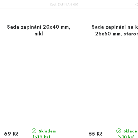
Kód:
ZAPINANI009
K
Sada zapínání 20x40 mm,
Sada zapínání na 
nikl
25x50 mm, staro
Skladem
Sklade
69 Kč
55 Kč
(>10 ks)
(>10 ks)