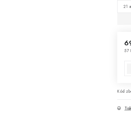
21 a
6
57 
Mě
Kód zbo
Tis