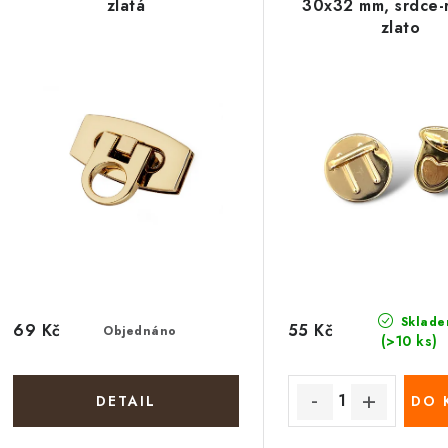
zlatá
30x32 mm, srdce-
zlato
Sklade
69 Kč
55 Kč
Objednáno
(>10 ks)
DO 