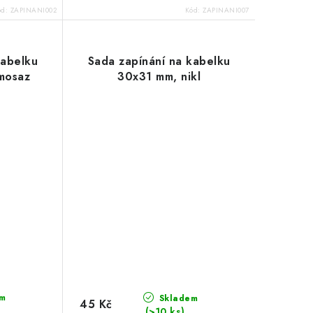
ód:
ZAPINANI002
Kód:
ZAPINANI007
kabelku
Sada zapínání na kabelku
mosaz
30x31 mm, nikl
m
Skladem
45 Kč
(>10 ks)