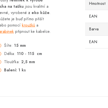
bšitý
řemínek k výrobě
Hmotnost
cha na tašku
jsou kvalitní a
evné, vyrobené
z eko kůže
.
EAN
ůžete je buď přímo přišít
ebo pomocí
kroužků
a
Barva
arabinek
připnout ke kabelce.
EAN
Šíře:
15 mm
Délka:
110 - 115 cm
Tloušťka:
2,5 mm
Balení: 1 ks