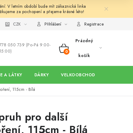
í: V letním období bude mít zákaznická linka
ěkujeme za pochopení a přejeme krásné léto!
y
Ochrana osobních údajů
CZK
Hodnocení obchodu
Oblíben
Přihlášení
Registrace
Prázdný
778 050 739 (Po-Pá 9:00-
15:00)
NÁKUPNÍ
košík
KOŠÍK
E A LÁTKY
DÁRKY
VELKOOBCHOD
oření, 115cm - Bílá
pruh pro další
oření, 115cm - Bílá