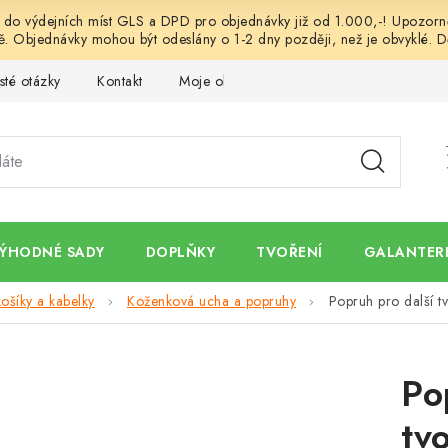
o výdejních míst GLS a DPD pro objednávky již od 1.000,-! Upozorněn
. Objednávky mohou být odeslány o 1-2 dny později, než je obvyklé. D
sté otázky
Kontakt
Moje objednávka
Obchodní podmínk
ÝHODNÉ SADY
DOPLŇKY
TVOŘENÍ
GALANTERI
ošíky a kabelky
Koženková ucha a popruhy
Popruh pro další tv
Po
tv