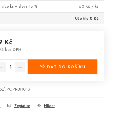
 více ks = sleva 13 %
60 Kč
/ ks
Ušetříte
0 Kč
9 Kč
Kč bez DPH
rná cena:
PŘIDAT DO KOŠÍKU
ží:
POPRUH013
k
Zeptat se
Hlídat