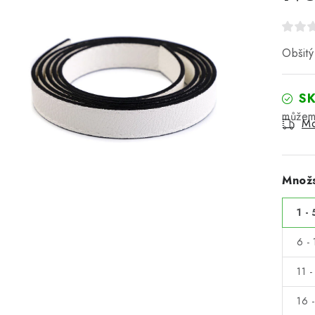
Obšitý
S
Mo
Množs
1 - 
6 - 
11 -
16 -