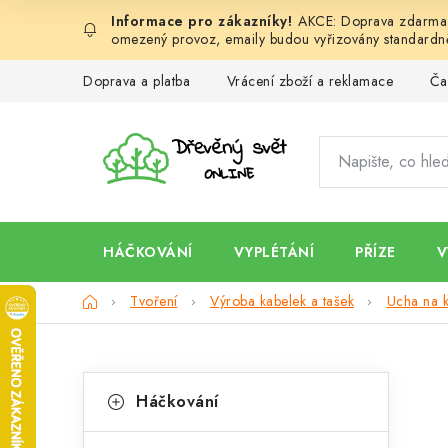
Přejít
AKCE: Doprava zdarma d
na
omezený provoz, emaily budou vyřizovány standardně
obsah
Doprava a platba
Vrácení zboží a reklamace
Ča
HÁČKOVÁNÍ
VYPLÉTÁNÍ
PŘÍZE
V
Domů
Tvoření
Výroba kabelek a tašek
Ucha na k
P
K
Přeskočit
Háčkování
kategorie
a
o