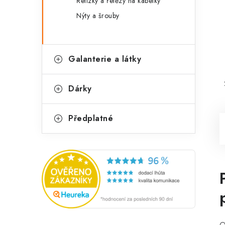
Řetízky a řetězy na kabelky
Nýty a šrouby
Galanterie a látky
Dárky
Předplatné