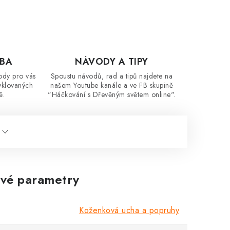
OBA
NÁVODY A TIPY
ody pro vás
Spoustu návodů, rad a tipů najdete na
yklovaných
našem Youtube kanále a ve FB skupině
ě.
"Háčkování s Dřevěným světem online".
vé parametry
Koženková ucha a popruhy