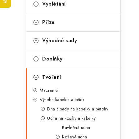
t
s
Vyplétání
e
t
g
Příze
r
o
a
r
Výhodné sady
n
i
Doplňky
e
n
í
Tvoření
p
Macramé
a
Výroba kabelek a tašek
n
Dna a sady na kabelky a batohy
Ucha na košíky a kabelky
e
Bavlněná ucha
l
Kožená ucha