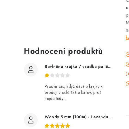
O
u
p
M
n
k
Hodnocení produktů
Bavlněná krajka / vsadka paličkovaná šíře 60 mm
Prosím vás, když dáváte krajky k
prodeji v celé škále barev, proč
nejde tedy...
Woody 5 mm (100m) - Levandule (Lavender)