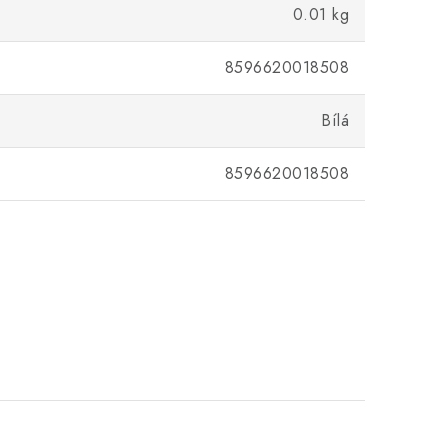
0.01 kg
8596620018508
Bílá
8596620018508