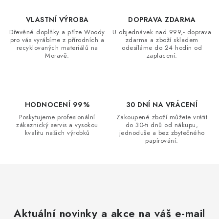
á
d
VLASTNÍ VÝROBA
DOPRAVA ZDARMA
a
Dřevěné doplňky a příze Woody
U objednávek nad 999,- doprava
c
pro vás vyrábíme z přírodních a
zdarma a zboží skladem
recyklovaných materiálů na
odesíláme do 24 hodin od
í
Moravě.
zaplacení.
p
r
v
k
HODNOCENÍ 99%
30 DNÍ NA VRÁCENÍ
y
Poskytujeme profesionální
Zakoupené zboží můžete vrátit
zákaznický servis a vysokou
do 30-ti dnů od nákupu,
v
kvalitu našich výrobků
jednoduše a bez zbytečného
ý
papírování.
p
i
s
u
Aktuální novinky a akce na váš e-mail