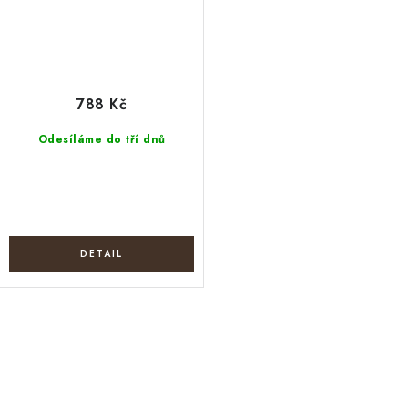
788 Kč
Odesíláme do tří dnů
O
v
l