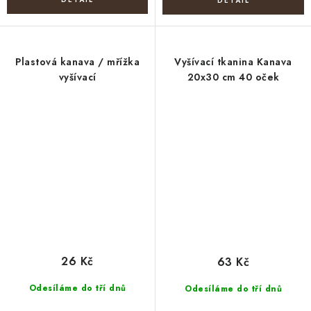
Plastová kanava / mřížka
Vyšívací tkanina Kanava
vyšívací
20x30 cm 40 oček
26 Kč
63 Kč
Odesíláme do tří dnů
Odesíláme do tří dnů