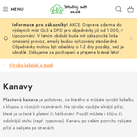
Přejít
Hleda
na
obsah
AKCE: Doprava zdarma do
HÁČKOVÁNÍ
výdejních míst GLS a DPD pro objednávky již od 1.000,-!
Upozornění: V letním období bude mít zákaznická linka
omezený provoz, emaily budou vyřizovány standardně.
VYPLÉTÁNÍ
Objednávky mohou být odeslány o 1-2 dny později, než je
obvyklé. Děkujeme za pochopení a přejeme krásné léto!
PŘÍZE
Výroba kabelek a tašek
VÝHODNÉ SADY
Kanavy
DOPLŇKY
Plastová kanava
je polotovar, ze kterého si můžete vyrobit kabelku
TVOŘENÍ
s klopou o různých rozměrech. Na výrobu využijte silnější přízi,
které je určená k pletení či háčkování. Použít můžete i šňůru či
odolnější stuhu (např. rypsovou). Kanavu po celém povrchu vyšijete
GALANTERIE A LÁTKY
přízí a sešijete po stranách.