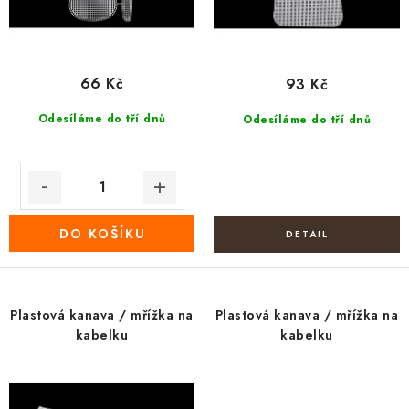
ů
66 Kč
93 Kč
Odesíláme do tří dnů
Odesíláme do tří dnů
DO KOŠÍKU
Plastová kanava / mřížka na
Plastová kanava / mřížka na
kabelku
kabelku