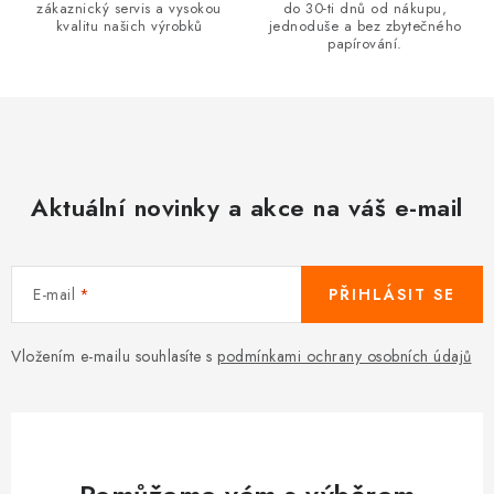
zákaznický servis a vysokou
do 30-ti dnů od nákupu,
v
kvalitu našich výrobků
jednoduše a bez zbytečného
ý
papírování.
p
i
s
u
Aktuální novinky a akce na váš e-mail
E-mail
PŘIHLÁSIT SE
Vložením e-mailu souhlasíte s
podmínkami ochrany osobních údajů