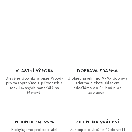
O
v
l
á
d
VLASTNÍ VÝROBA
DOPRAVA ZDARMA
a
Dřevěné doplňky a příze Woody
U objednávek nad 999,- doprava
c
pro vás vyrábíme z přírodních a
zdarma a zboží skladem
recyklovaných materiálů na
odesíláme do 24 hodin od
í
Moravě.
zaplacení.
p
r
v
k
HODNOCENÍ 99%
30 DNÍ NA VRÁCENÍ
y
Poskytujeme profesionální
Zakoupené zboží můžete vrátit