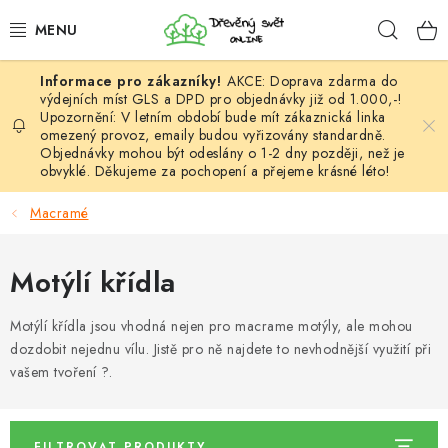
Přejít
Hleda
na
obsah
AKCE: Doprava zdarma do
HÁČKOVÁNÍ
výdejních míst GLS a DPD pro objednávky již od 1.000,-!
Upozornění: V letním období bude mít zákaznická linka
omezený provoz, emaily budou vyřizovány standardně.
VYPLÉTÁNÍ
Objednávky mohou být odeslány o 1-2 dny později, než je
obvyklé. Děkujeme za pochopení a přejeme krásné léto!
PŘÍZE
Macramé
VÝHODNÉ SADY
Motýlí křídla
DOPLŇKY
Motýlí křídla jsou vhodná nejen pro macrame motýly, ale mohou
TVOŘENÍ
dozdobit nejednu vílu. Jistě pro ně najdete to nevhodnější využití při
vašem tvoření ?.
GALANTERIE A LÁTKY
FILTROVAT PRODUKTY