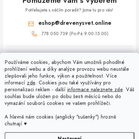
Pomůžeme vám s výběrem
Potřebujete s něčím poradit? Jsme tu pro vás!
eshop
@
drevenysvet.online
778 050 739 (Po-Pá 9:00-15:00)
Používáme cookies, abychom Vám umožnili pohodlné
prohlížení webu a díky analýze provozu webu neustále
zlepšovali jeho funkce, výkon a použitelnost. Více
informací
zde
. Cookies jsou také využívány pro
Z
personalizaci reklam - další
informace naleznete zde
. Váš
á
souhlas bude uložen po dobu šesti měsíců nebo do
vymazání souborů cookies ve vašem prohlížeči.
Menu
p
a
Doprava a platba
A hlavně nám cookies (anglicky "sušenky") hrozně
Blog o háčkování a pletení
t
chutnají ♥
Vrácení zboží a reklamace
í
Proč se může odstín příze Woody časem změnit?
Háčkování košíků - návody
Nastavení
Časté otázky