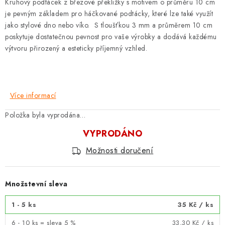
Kruhový podtácek z březové překližky
s
motivem o průměru 10 cm
je pevným základem pro háčkované podtácky, které lze také využít
jako stylové dno nebo víko. S tloušťkou 3 mm a průměrem 10 cm
poskytuje dostatečnou pevnost pro vaše výrobky a dodává každému
výtvoru přirozený a esteticky příjemný vzhled.
Více informací
Položka byla vyprodána…
VYPRODÁNO
Možnosti doručení
Množstevní sleva
1 - 5 ks
35 Kč
/ ks
6 - 10 ks = sleva 5 %
33,30 Kč
/ ks