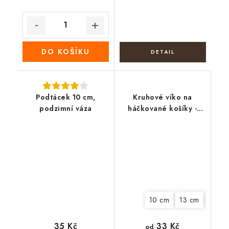
DO KOŠÍKU
Podtácek 10 cm,
Kruhové víko na
podzimní váza
háčkované košíky -
Velikonoční beránek
10 cm
13 cm
15 cm
33 Kč
35 Kč
od