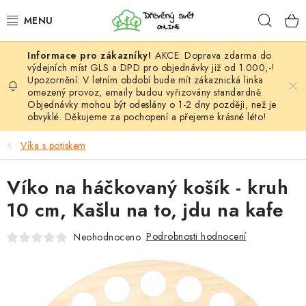
Přejít
Hleda
na
obsah
AKCE: Doprava zdarma do
HÁČKOVÁNÍ
výdejních míst GLS a DPD pro objednávky již od 1.000,-!
Upozornění: V letním období bude mít zákaznická linka
omezený provoz, emaily budou vyřizovány standardně.
VYPLÉTÁNÍ
Objednávky mohou být odeslány o 1-2 dny později, než je
obvyklé. Děkujeme za pochopení a přejeme krásné léto!
PŘÍZE
Víka s potiskem
VÝHODNÉ SADY
Víko na háčkovaný košík - kruh
DOPLŇKY
10 cm, Kašlu na to, jdu na kafe
TVOŘENÍ
Podrobnosti hodnocení
Neohodnoceno
GALANTERIE A LÁTKY