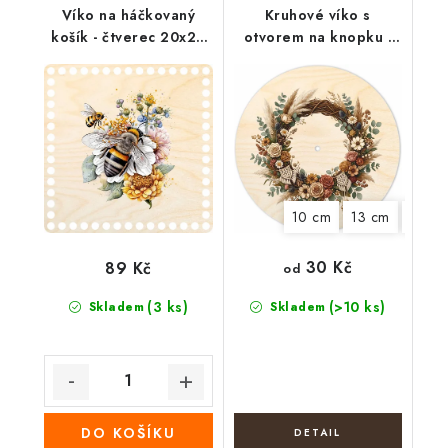
Víko na háčkovaný
Kruhové víko s
košík - čtverec 20x20
otvorem na knopku -
cm, Včely
Boho věnec
10 cm
13 cm
20 c
30 Kč
89 Kč
od
(3 ks)
(>10 ks)
Skladem
Skladem
DO KOŠÍKU