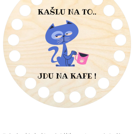
DÁRKY
VELKOOBCHOD
Doprava a platba
Vrácení zboží a reklamace
Časté otázky
Kontakt
Moje objednávka
Obchodní podmínky
Ochrana osobních údajů
Hodnocení obchodu
Oblíbené produkty
Věrnostní program