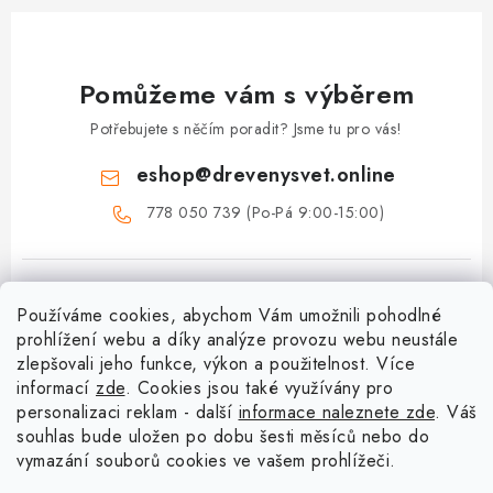
Pomůžeme vám s výběrem
Potřebujete s něčím poradit? Jsme tu pro vás!
eshop
@
drevenysvet.online
778 050 739 (Po-Pá 9:00-15:00)
Používáme cookies, abychom Vám umožnili pohodlné
prohlížení webu a díky analýze provozu webu neustále
zlepšovali jeho funkce, výkon a použitelnost. Více
informací
zde
. Cookies jsou také využívány pro
Z
personalizaci reklam - další
informace naleznete zde
. Váš
á
souhlas bude uložen po dobu šesti měsíců nebo do
Menu
vymazání souborů cookies ve vašem prohlížeči.
p