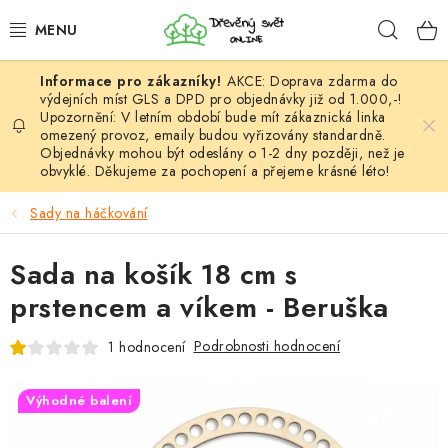
Přejít
Hleda
na
obsah
AKCE: Doprava zdarma do
HÁČKOVÁNÍ
výdejních míst GLS a DPD pro objednávky již od 1.000,-!
Upozornění: V letním období bude mít zákaznická linka
omezený provoz, emaily budou vyřizovány standardně.
VYPLÉTÁNÍ
Objednávky mohou být odeslány o 1-2 dny později, než je
obvyklé. Děkujeme za pochopení a přejeme krásné léto!
PŘÍZE
Sady na háčkování
VÝHODNÉ SADY
Sada na košík 18 cm s
DOPLŇKY
prstencem a víkem - Beruška
TVOŘENÍ
Podrobnosti hodnocení
1 hodnocení
GALANTERIE A LÁTKY
Výhodné balení