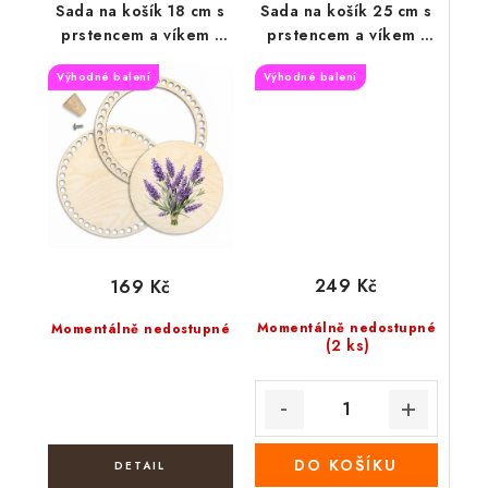
Sada na košík 18 cm s
Sada na košík 25 cm s
prstencem a víkem -
prstencem a víkem -
Kytice levandule
Dva biewer teriéři
Výhodné balení
Výhodné balení
249 Kč
169 Kč
Momentálně nedostupné
Momentálně nedostupné
(2 ks)
DO KOŠÍKU