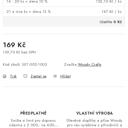
16 - 20 ks = sleva 10 %
152,10 Kč
/ ks
21 a více ks = sleva 13 %
147 Kč
/ ks
Ušetříte
0 Kč
169 Kč
139,70 Kč bez DPH
Měrná cena:
Kód zboží:
SET-002-1005
Značka:
Woody Crafts
Tisk
Zeptat se
Hlídat
PŘEDPLATNÉ
VLASTNÍ VÝROBA
Snižte si limit pro dopravu
Dřevěné doplňky a příze Woody
zdarma z 2.000,- na 600,-,
pro vás vyrábíme z přírodních a