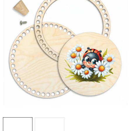
DÁRKY
VELKOOBCHOD
Doprava a platba
Vrácení zboží a reklamace
Časté otázky
Kontakt
Moje objednávka
Obchodní podmínky
Ochrana osobních údajů
Hodnocení obchodu
Oblíbené produkty
Věrnostní program