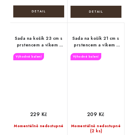
Sada na košík 23 cm s
Sada na košík 21 cm s
prstencem a víkem -
prstencem a víkem -
Vánoční zátiší
Dva zajíci
Výhodné balení
Výhodné balení
229 Kč
209 Kč
Momentálně nedostupné
Momentálně nedostupné
(2 ks)