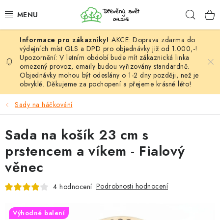
Přejít
Hleda
na
obsah
AKCE: Doprava zdarma do
HÁČKOVÁNÍ
výdejních míst GLS a DPD pro objednávky již od 1.000,-!
Upozornění: V letním období bude mít zákaznická linka
omezený provoz, emaily budou vyřizovány standardně.
VYPLÉTÁNÍ
Objednávky mohou být odeslány o 1-2 dny později, než je
obvyklé. Děkujeme za pochopení a přejeme krásné léto!
PŘÍZE
Sady na háčkování
VÝHODNÉ SADY
Sada na košík 23 cm s
DOPLŇKY
prstencem a víkem - Fialový
věnec
TVOŘENÍ
Podrobnosti hodnocení
4 hodnocení
GALANTERIE A LÁTKY
Výhodné balení