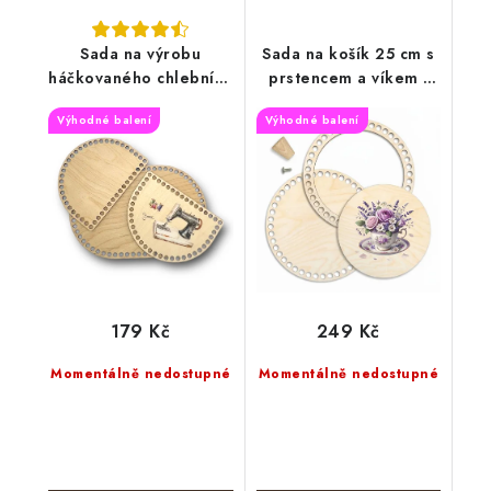
Sada na výrobu
Sada na košík 25 cm s
háčkovaného chlebníku
prstencem a víkem -
30x20 cm, bez příze,
Šálek s květy
Výhodné balení
Výhodné balení
šitíčko
179 Kč
249 Kč
Momentálně nedostupné
Momentálně nedostupné