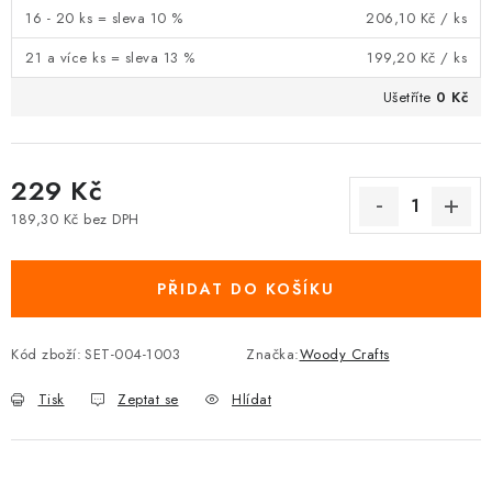
16 - 20 ks = sleva 10 %
206,10 Kč
/ ks
21 a více ks = sleva 13 %
199,20 Kč
/ ks
Ušetříte
0 Kč
229 Kč
189,30 Kč bez DPH
Měrná cena:
PŘIDAT DO KOŠÍKU
Kód zboží:
SET-004-1003
Značka:
Woody Crafts
Tisk
Zeptat se
Hlídat