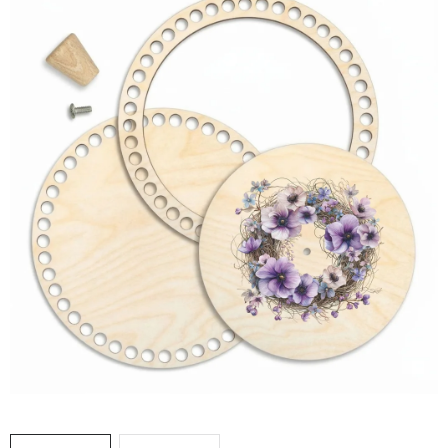
DÁRKY
VELKOOBCHOD
Doprava a platba
Vrácení zboží a reklamace
Časté otázky
Kontakt
Moje objednávka
Obchodní podmínky
Ochrana osobních údajů
Hodnocení obchodu
Oblíbené produkty
Věrnostní program