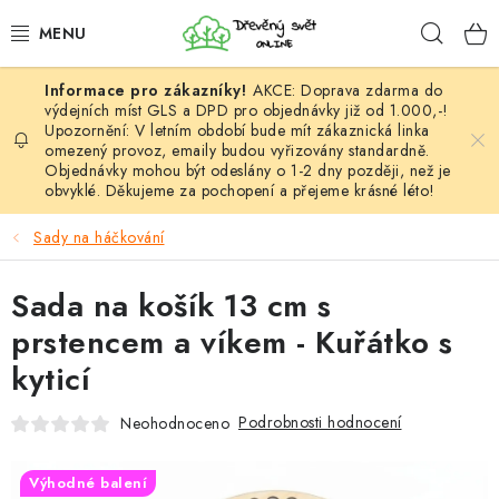
Přejít
Hleda
na
obsah
AKCE: Doprava zdarma do
HÁČKOVÁNÍ
výdejních míst GLS a DPD pro objednávky již od 1.000,-!
Upozornění: V letním období bude mít zákaznická linka
omezený provoz, emaily budou vyřizovány standardně.
VYPLÉTÁNÍ
Objednávky mohou být odeslány o 1-2 dny později, než je
obvyklé. Děkujeme za pochopení a přejeme krásné léto!
PŘÍZE
Sady na háčkování
VÝHODNÉ SADY
Sada na košík 13 cm s
DOPLŇKY
prstencem a víkem - Kuřátko s
kyticí
TVOŘENÍ
Podrobnosti hodnocení
Neohodnoceno
GALANTERIE A LÁTKY
Výhodné balení