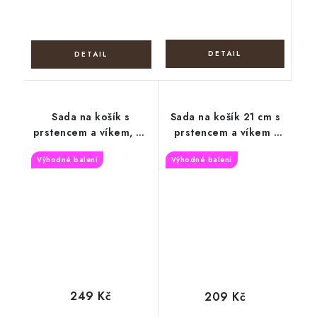
Sada na košík s
Sada na košík 21 cm s
prstencem a víkem, 25
prstencem a víkem -
cm, Vánoční věnec
Velikonoční beránek
Výhodné balení
Výhodné balení
249 Kč
209 Kč