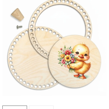
DÁRKY
VELKOOBCHOD
Doprava a platba
Vrácení zboží a reklamace
Časté otázky
Kontakt
Moje objednávka
Obchodní podmínky
Ochrana osobních údajů
Hodnocení obchodu
Oblíbené produkty
Věrnostní program