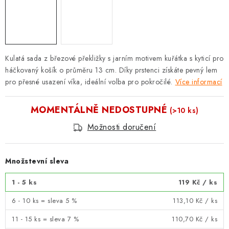
Kulatá sada z březové překližky s jarním motivem kuřátka s kyticí pro
háčkovaný košík o průměru 13 cm. Díky prstenci získáte pevný lem
pro přesné usazení víka, ideální volba pro pokročilé.
Více informací
MOMENTÁLNĚ NEDOSTUPNÉ
(>10 ks)
Možnosti doručení
Množstevní sleva
1 - 5 ks
119 Kč
/ ks
6 - 10 ks = sleva 5 %
113,10 Kč
/ ks
11 - 15 ks = sleva 7 %
110,70 Kč
/ ks