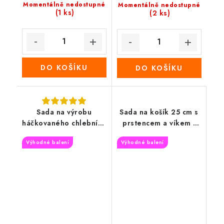
Momentálně nedostupné
Momentálně nedostupné
(1 ks)
(2 ks)
DO KOŠÍKU
DO KOŠÍKU
Sada na výrobu
Sada na košík 25 cm s
háčkovaného chlebníku
prstencem a víkem -
30x20 cm, bez příze,
Barevný věnec
Výhodné balení
Výhodné balení
víno