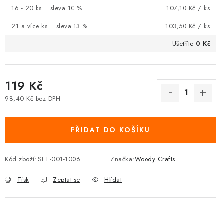
16 - 20 ks = sleva 10 %
107,10 Kč
/ ks
21 a více ks = sleva 13 %
103,50 Kč
/ ks
Ušetříte
0 Kč
119 Kč
98,40 Kč bez DPH
Měrná cena:
PŘIDAT DO KOŠÍKU
Kód zboží:
SET-001-1006
Značka:
Woody Crafts
Tisk
Zeptat se
Hlídat