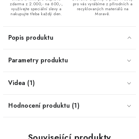
zdarma z 2.000,- na 600,-,
pro vás vyrábíme z přírodních a
využívejte speciální slevy a
recyklovaných materiálů na
nakupujte třeba každý den.
Moravě.
Popis produktu
Parametry produktu
Videa (1)
Hodnocení produktu (1)
Související produkty