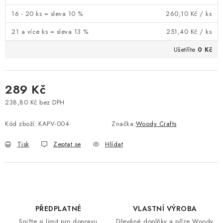
16 - 20 ks = sleva 10 %
260,10 Kč
/ ks
21 a více ks = sleva 13 %
251,40 Kč
/ ks
Ušetříte
0 Kč
289 Kč
238,80 Kč bez DPH
Měrná cena:
Kód zboží:
KAPV-004
Značka:
Woody Crafts
Tisk
Zeptat se
Hlídat
PŘEDPLATNÉ
VLASTNÍ VÝROBA
Snižte si limit pro dopravu
Dřevěné doplňky a příze Woody