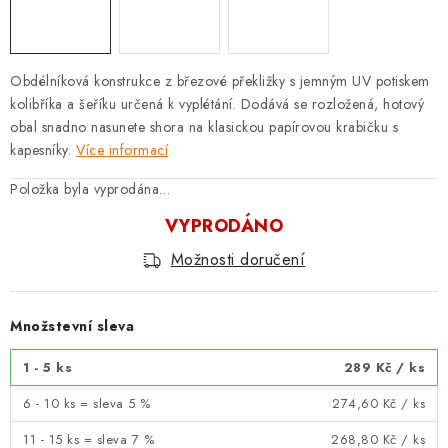
Obdélníková konstrukce z březové překližky s jemným UV potiskem
kolibříka a šeříku určená k vyplétání. Dodává se rozložená, hotový
obal snadno nasunete shora na klasickou papírovou krabičku s
kapesníky.
Více informací
Položka byla vyprodána…
VYPRODÁNO
Možnosti doručení
Množstevní sleva
1 - 5 ks
289 Kč
/ ks
6 - 10 ks = sleva 5 %
274,60 Kč
/ ks
11 - 15 ks = sleva 7 %
268,80 Kč
/ ks