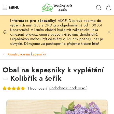
Přejít
Hleda
na
obsah
AKCE: Doprava zdarma do
HÁČKOVÁNÍ
výdejních míst GLS a DPD pro objednávky již od 1.000,-!
Upozornění: V letním období bude mít zákaznická linka
omezený provoz, emaily budou vyřizovány standardně.
VYPLÉTÁNÍ
Objednávky mohou být odeslány o 1-2 dny později, než je
obvyklé. Děkujeme za pochopení a přejeme krásné léto!
PŘÍZE
Konstrukce na kapesníky
VÝHODNÉ SADY
Obal na kapesníky k vyplétání
DOPLŇKY
– Kolibřík a šeřík
TVOŘENÍ
Podrobnosti hodnocení
1 hodnocení
GALANTERIE A LÁTKY