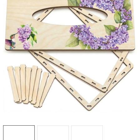
DÁRKY
VELKOOBCHOD
Doprava a platba
Vrácení zboží a reklamace
Časté otázky
Kontakt
Moje objednávka
Obchodní podmínky
Ochrana osobních údajů
Hodnocení obchodu
Oblíbené produkty
Věrnostní program