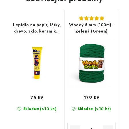
Lepidlo na papír, látky,
Woody 5 mm (100m) -
dřevo, sklo, keramiku,
Zelená (Green)
kartón, polystyrén,
fólie 45 g
75 Kč
179 Kč
(>10 ks)
(>10 ks)
Skladem
Skladem