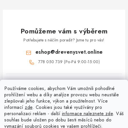
Pomůžeme vám s výběrem
Potřebujete s něčím poradit? Jsme tu pro vás!
eshop
@
drevenysvet.online
778 050 739 (Po-Pá 9:00-15:00)
Používáme cookies, abychom Vám umožnili pohodlné
prohlížení webu a díky analýze provozu webu neustále
zlepšovali jeho funkce, výkon a použitelnost. Více
informací
zde
. Cookies jsou také využívány pro
Z
personalizaci reklam - další
informace naleznete zde
. Váš
á
souhlas bude uložen po dobu šesti měsíců nebo do
Menu
vymazání souborů cookies ve vašem prohlížeči.