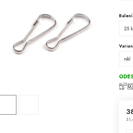
Balení
Varian
ODES
Mo
3
31,
Mě