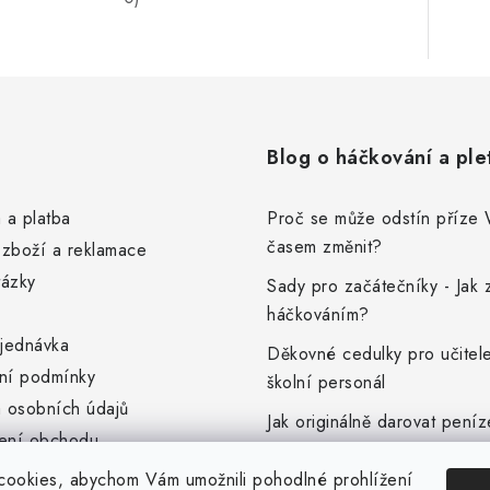
Blog o háčkování a ple
 a platba
Proč se může odstín příze
časem změnit?
 zboží a reklamace
tázky
Sady pro začátečníky - Jak z
háčkováním?
jednávka
Děkovné cedulky pro učitel
ní podmínky
školní personál
 osobních údajů
Jak originálně darovat pení
ení obchodu
najdete v článku.
é produkty
ookies, abychom Vám umožnili pohodlné prohlížení