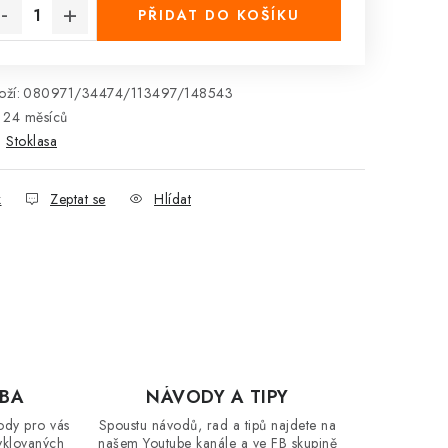
PŘIDAT DO KOŠÍKU
ží:
080971/34474/113497/148543
24 měsíců
:
Stoklasa
k
Zeptat se
Hlídat
OBA
NÁVODY A TIPY
ody pro vás
Spoustu návodů, rad a tipů najdete na
yklovaných
našem Youtube kanále a ve FB skupině