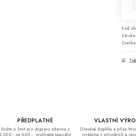
Kód zbo
Záruka
:
Značka
Tis
PŘEDPLATNÉ
VLASTNÍ VÝR
Snižte si limit pro dopravu zdarma z
Dřevěné doplňky a příze Wo
2.000,- na 600,-, využívejte speciální
vyrábíme z přírodních a rec