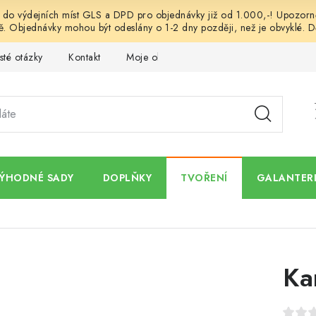
o výdejních míst GLS a DPD pro objednávky již od 1.000,-! Upozorněn
. Objednávky mohou být odeslány o 1-2 dny později, než je obvyklé. D
sté otázky
Kontakt
Moje objednávka
Obchodní podmínk
ÝHODNÉ SADY
DOPLŇKY
TVOŘENÍ
GALANTERI
Ka