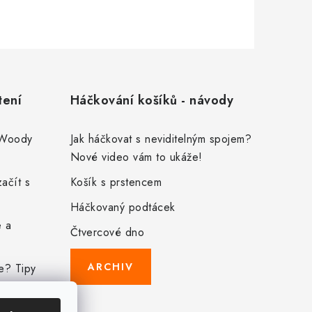
tení
Háčkování košíků - návody
 Woody
Jak háčkovat s neviditelným spojem?
Nové video vám to ukáže!
ačít s
Košík s prstencem
Háčkovaný podtácek
e a
Čtvercové dno
ARCHIV
ze? Tipy