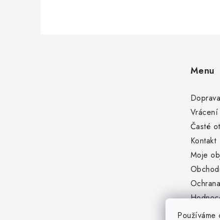
Z
á
Menu
p
a
Doprava
t
Vrácení
Časté o
í
Kontakt
Moje ob
Obchod
Ochrana
Hodnoc
Oblíben
Používáme c