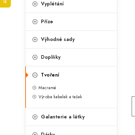
t
s
Vyplétání
e
t
g
Příze
r
o
a
r
Výhodné sady
n
i
Doplňky
e
n
í
Tvoření
p
Macramé
a
Výroba kabelek a tašek
n
e
Galanterie a látky
l
Dárky