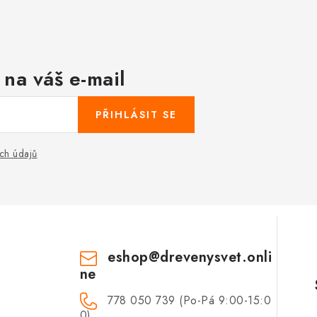
 na váš e-mail
PŘIHLÁSIT SE
ch údajů
eshop
@
drevenysvet.onli
ne
778 050 739 (Po-Pá 9:00-15:0
0)