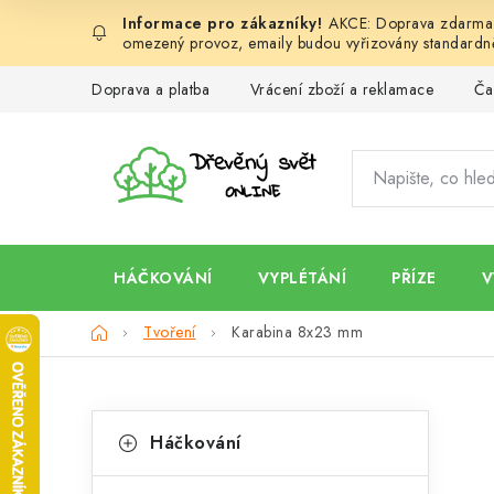
Přejít
AKCE: Doprava zdarma d
na
omezený provoz, emaily budou vyřizovány standardně
obsah
Doprava a platba
Vrácení zboží a reklamace
Ča
HÁČKOVÁNÍ
VYPLÉTÁNÍ
PŘÍZE
V
Domů
Tvoření
Karabina 8x23 mm
P
K
Přeskočit
Háčkování
kategorie
a
o