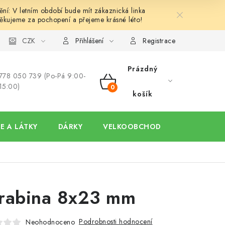
í: V letním období bude mít zákaznická linka
ěkujeme za pochopení a přejeme krásné léto!
y
Ochrana osobních údajů
CZK
Hodnocení obchodu
Oblíben
Přihlášení
Registrace
Prázdný
778 050 739 (Po-Pá 9:00-
15:00)
NÁKUPNÍ
košík
KOŠÍK
E A LÁTKY
DÁRKY
VELKOOBCHOD
rabina 8x23 mm
Podrobnosti hodnocení
Neohodnoceno