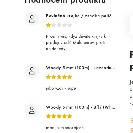
Bavlněná krajka / vsadka paličkovaná šíře 60 mm
Prosím vás, když dáváte krajky k
prodeji v celé škále barev, proč
nejde tedy...
Woody 5 mm (100m) - Levandule (Lavender)
J
jako vždy - super
p
p
k
Woody 5 mm (100m) - Bílá (White)
moc jsem spokojená