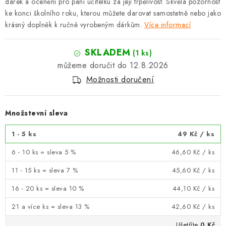
dárek a ocenění pro paní učitelku za její trpělivost. Skvělá pozornost
ke konci školního roku, kterou můžete darovat samostatně nebo jako
krásný doplněk k ručně vyrobeným dárkům.
Více informací
SKLADEM
(1 ks)
12.8.2026
Možnosti doručení
Množstevní sleva
1 - 5 ks
49 Kč
/ ks
6 - 10 ks = sleva 5 %
46,60 Kč
/ ks
11 - 15 ks = sleva 7 %
45,60 Kč
/ ks
16 - 20 ks = sleva 10 %
44,10 Kč
/ ks
21 a více ks = sleva 13 %
42,60 Kč
/ ks
Ušetříte
0 Kč