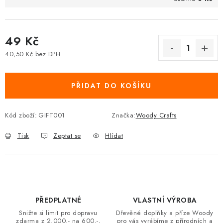
49 Kč
40,50 Kč bez DPH
Měrná cena:
PŘIDAT DO KOŠÍKU
Kód zboží:
GIFT001
Značka:
Woody Crafts
Tisk
Zeptat se
Hlídat
PŘEDPLATNÉ
VLASTNÍ VÝROBA
Snižte si limit pro dopravu
Dřevěné doplňky a příze Woody
zdarma z 2.000,- na 600,-,
pro vás vyrábíme z přírodních a