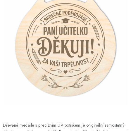
DÁRKY
VELKOOBCHOD
Doprava a platba
Vrácení zboží a reklamace
Časté otázky
Kontakt
Moje objednávka
Obchodní podmínky
Ochrana osobních údajů
Hodnocení obchodu
Oblíbené produkty
Věrnostní program
Dřevěná medaile s precizním UV potiskem je originální samostatný