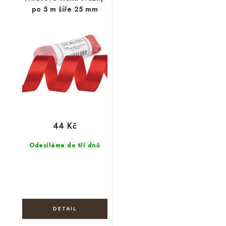
po 5 m šíře 25 mm
44 Kč
Odesíláme do tří dnů