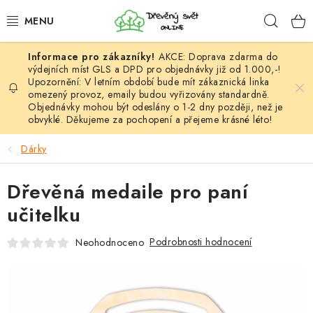
Přejít
Hleda
na
obsah
AKCE: Doprava zdarma do
HÁČKOVÁNÍ
výdejních míst GLS a DPD pro objednávky již od 1.000,-!
Upozornění: V letním období bude mít zákaznická linka
omezený provoz, emaily budou vyřizovány standardně.
VYPLÉTÁNÍ
Objednávky mohou být odeslány o 1-2 dny později, než je
obvyklé. Děkujeme za pochopení a přejeme krásné léto!
PŘÍZE
Dárky
VÝHODNÉ SADY
Dřevěná medaile pro paní
DOPLŇKY
učitelku
TVOŘENÍ
Podrobnosti hodnocení
Neohodnoceno
GALANTERIE A LÁTKY