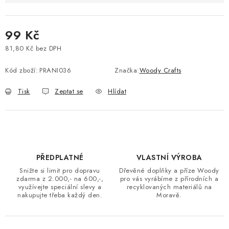
99 Kč
81,80 Kč bez DPH
Měrná cena:
Kód zboží:
PRANI036
Značka:
Woody Crafts
Tisk
Zeptat se
Hlídat
PŘEDPLATNÉ
VLASTNÍ VÝROBA
Snižte si limit pro dopravu
Dřevěné doplňky a příze Woody
zdarma z 2.000,- na 600,-,
pro vás vyrábíme z přírodních a
využívejte speciální slevy a
recyklovaných materiálů na
nakupujte třeba každý den.
Moravě.