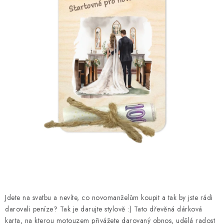
DÁRKY
VELKOOBCHOD
Doprava a platba
Vrácení zboží a reklamace
Časté otázky
Kontakt
Moje objednávka
Obchodní podmínky
Ochrana osobních údajů
Hodnocení obchodu
Oblíbené produkty
Věrnostní program
Jdete na svatbu a nevíte, co novomanželům koupit a tak by jste rádi
darovali peníze? Tak je darujte stylově :) Tato dřevěná dárková
karta, na kterou motouzem přivážete darovaný obnos, udělá radost