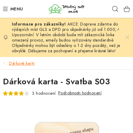
Přejít
Hleda
na
obsah
AKCE: Doprava zdarma do
HÁČKOVÁNÍ
výdejních míst GLS a DPD pro objednávky již od 1.000,-!
Upozornění: V letním období bude mít zákaznická linka
omezený provoz, emaily budou vyřizovány standardně.
VYPLÉTÁNÍ
Objednávky mohou být odeslány o 1-2 dny později, než je
obvyklé. Děkujeme za pochopení a přejeme krásné léto!
PŘÍZE
Dárkové karty
VÝHODNÉ SADY
Dárková karta - Svatba S03
DOPLŇKY
Podrobnosti hodnocení
3 hodnocení
TVOŘENÍ
GALANTERIE A LÁTKY