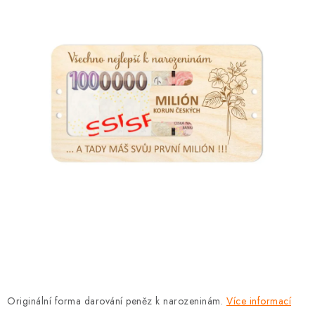
DÁRKY
VELKOOBCHOD
Doprava a platba
Vrácení zboží a reklamace
Časté otázky
Kontakt
Moje objednávka
Obchodní podmínky
Ochrana osobních údajů
Hodnocení obchodu
Oblíbené produkty
Věrnostní program
Originální forma darování peněz k narozeninám.
Více informací