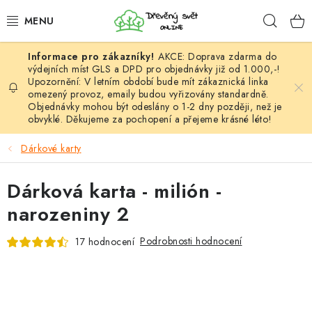
Přejít
Hleda
na
obsah
AKCE: Doprava zdarma do
HÁČKOVÁNÍ
výdejních míst GLS a DPD pro objednávky již od 1.000,-!
Upozornění: V letním období bude mít zákaznická linka
omezený provoz, emaily budou vyřizovány standardně.
VYPLÉTÁNÍ
Objednávky mohou být odeslány o 1-2 dny později, než je
obvyklé. Děkujeme za pochopení a přejeme krásné léto!
PŘÍZE
Dárkové karty
VÝHODNÉ SADY
Dárková karta - milión -
DOPLŇKY
narozeniny 2
TVOŘENÍ
Podrobnosti hodnocení
17 hodnocení
GALANTERIE A LÁTKY