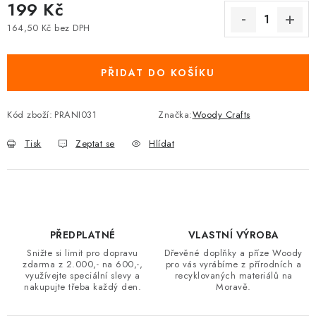
199 Kč
164,50 Kč bez DPH
Měrná cena:
PŘIDAT DO KOŠÍKU
Kód zboží:
PRANI031
Značka:
Woody Crafts
Tisk
Zeptat se
Hlídat
PŘEDPLATNÉ
VLASTNÍ VÝROBA
Snižte si limit pro dopravu
Dřevěné doplňky a příze Woody
zdarma z 2.000,- na 600,-,
pro vás vyrábíme z přírodních a
využívejte speciální slevy a
recyklovaných materiálů na
nakupujte třeba každý den.
Moravě.